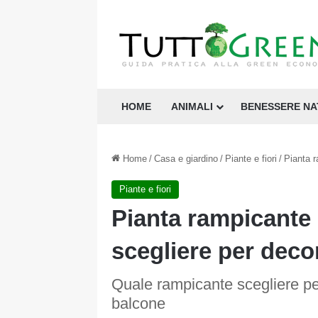
HOME
ANIMALI
BENESSERE N
Home
/
Casa e giardino
/
Piante e fiori
/
Pianta r
Piante e fiori
Pianta rampicante 
scegliere per deco
Quale rampicante scegliere per
balcone