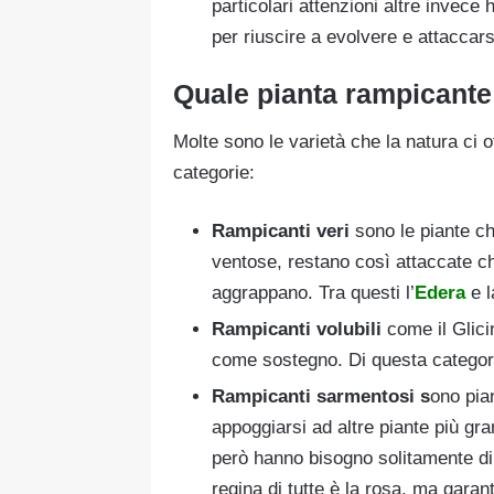
particolari attenzioni altre invece
per riuscire a evolvere e attaccarsi
Quale
pianta rampicante 
Molte sono le varietà che la natura ci o
categorie:
Rampicanti veri
sono le piante ch
ventose, restano così attaccate ch
aggrappano. Tra questi l’
Edera
e 
Rampicanti volubili
come il Glicin
come sostegno. Di questa categor
Rampicanti sarmentosi s
ono pian
appoggiarsi ad altre piante più gra
però hanno bisogno solitamente di 
regina di tutte è la rosa, ma garan