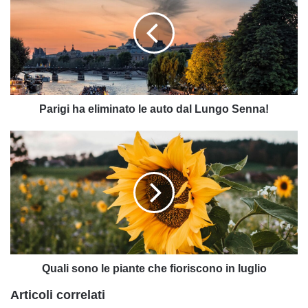
eliminato
le
auto
dal
Lungo
Senna!
Parigi ha eliminato le auto dal Lungo Senna!
Quali
sono
le
piante
che
fioriscono
in
luglio
Quali sono le piante che fioriscono in luglio
Articoli correlati