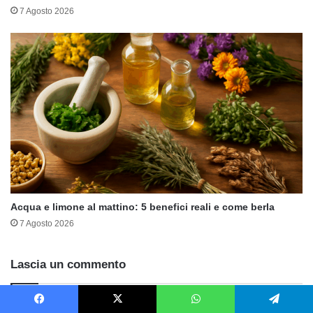
7 Agosto 2026
Acqua e limone al mattino: 5 benefici reali e come berla
7 Agosto 2026
Lascia un commento
Il tuo indirizzo email non sarà pubblicato.
I campi obbligatori sono
Facebook
X
WhatsApp
Telegram