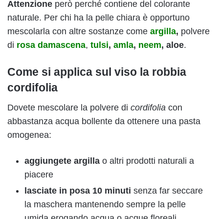
Attenzione
però perché contiene del colorante
naturale. Per chi ha la pelle chiara è opportuno
mescolarla con altre sostanze come
argilla
,
polvere
di
rosa damascena
,
tulsi
,
amla
,
neem
,
aloe
.
Come si applica sul viso la robbia
cordifolia
Dovete mescolare la polvere di
cordifolia
con
abbastanza acqua bollente da ottenere una pasta
omogenea:
aggiungete argilla
o altri prodotti naturali a
piacere
lasciate in posa 10 minuti
senza far seccare
la maschera mantenendo sempre la pelle
umida erogando acqua o acque floreali.