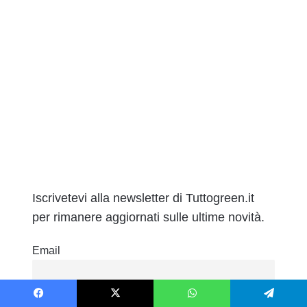
Iscrivetevi alla newsletter di Tuttogreen.it
per rimanere aggiornati sulle ultime novità.
Email
Accetta la nostra Privacy Policy
Facebook
X
WhatsApp
Telegram