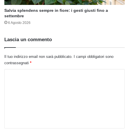
Salvia splendens sempre in fiore: i gesti giusti fino a
settembre
6 Agosto 2026
Lascia un commento
Il tuo indirizzo email non sarà pubblicato.
I campi obbligatori sono
contrassegnati
*
C
o
m
m
e
n
t