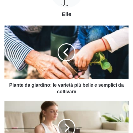
Elle
Piante
da
giardino:
le
varietà
più
belle
e
semplici
da
Piante da giardino: le varietà più belle e semplici da
coltivare
coltivare
Stress:
tutti
i
rimedi
naturali