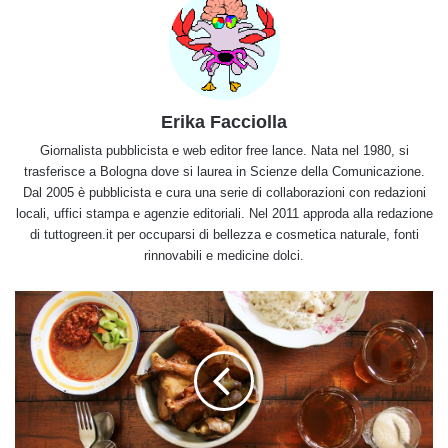
Erika Facciolla
Giornalista pubblicista e web editor free lance. Nata nel 1980, si
trasferisce a Bologna dove si laurea in Scienze della Comunicazione.
Dal 2005 è pubblicista e cura una serie di collaborazioni con redazioni
locali, uffici stampa e agenzie editoriali. Nel 2011 approda alla redazione
di tuttogreen.it per occuparsi di bellezza e cosmetica naturale, fonti
rinnovabili e medicine dolci.
Scopriamo
cos'è
il
cibo
Halal,
cioè
consentito
perché