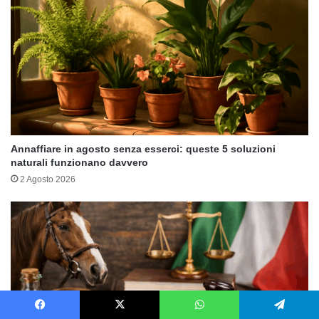
Annaffiare in agosto senza esserci: queste 5 soluzioni
naturali funzionano davvero
2 Agosto 2026
Facebook
X
WhatsApp
Telegram