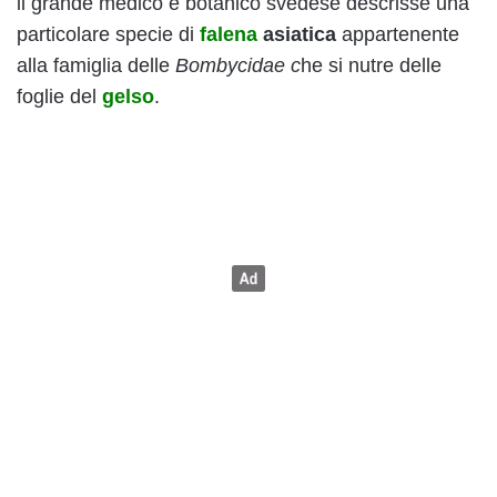
il grande medico e botanico svedese descrisse una
particolare specie di
falena
asiatica
appartenente
alla famiglia delle
Bombycidae c
he si nutre delle
foglie del
gelso
.