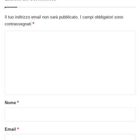
Il tuo indirizzo email non sarà pubblicato.
I campi obbligatori sono
contrassegnati
*
C
o
m
m
e
n
t
o
Nome
*
*
Email
*