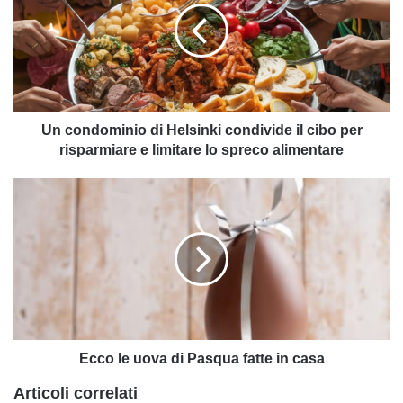
Helsinki
condivide
il
cibo
per
risparmiare
e
Un condominio di Helsinki condivide il cibo per
limitare
risparmiare e limitare lo spreco alimentare
lo
spreco
Ecco
alimentare
le
uova
di
Pasqua
fatte
in
casa
Ecco le uova di Pasqua fatte in casa
Articoli correlati