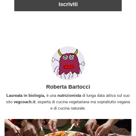
Roberta Bartocci
Laureata in biologia,
è una
nutrizionista
di lunga data attiva sul suo
sito
vegcoach.it
, esperta di cucina vegetariana ma soprattutto vegana
e di cucina naturale.
Un
condominio
di