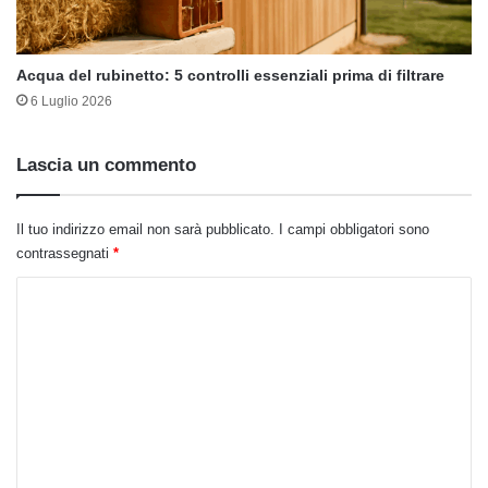
Acqua del rubinetto: 5 controlli essenziali prima di filtrare
6 Luglio 2026
Lascia un commento
Il tuo indirizzo email non sarà pubblicato.
I campi obbligatori sono
contrassegnati
*
C
o
m
m
e
n