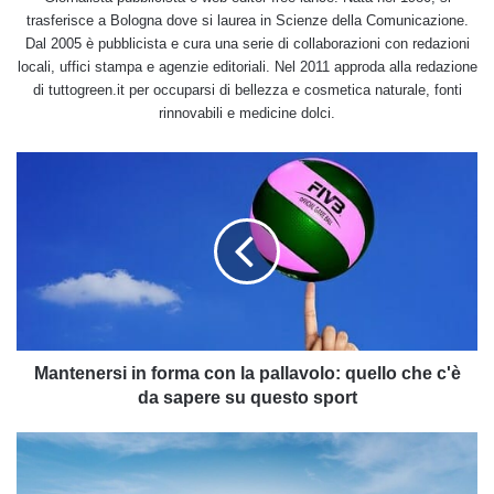
trasferisce a Bologna dove si laurea in Scienze della Comunicazione.
Dal 2005 è pubblicista e cura una serie di collaborazioni con redazioni
locali, uffici stampa e agenzie editoriali. Nel 2011 approda alla redazione
di tuttogreen.it per occuparsi di bellezza e cosmetica naturale, fonti
rinnovabili e medicine dolci.
Mantenersi
in
forma
con
la
pallavolo:
quello
che
c'è
da
Mantenersi in forma con la pallavolo: quello che c'è
sapere
da sapere su questo sport
su
questo
Il
sport
costo
per