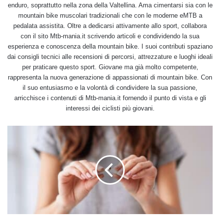
enduro, soprattutto nella zona della Valtellina. Ama cimentarsi sia con le
mountain bike muscolari tradizionali che con le moderne eMTB a
pedalata assistita. Oltre a dedicarsi attivamente allo sport, collabora
con il sito Mtb-mania.it scrivendo articoli e condividendo la sua
esperienza e conoscenza della mountain bike. I suoi contributi spaziano
dai consigli tecnici alle recensioni di percorsi, attrezzature e luoghi ideali
per praticare questo sport. Giovane ma già molto competente,
rappresenta la nuova generazione di appassionati di mountain bike. Con
il suo entusiasmo e la volontà di condividere la sua passione,
arricchisce i contenuti di Mtb-mania.it fornendo il punto di vista e gli
interessi dei ciclisti più giovani.
Rimedi
naturali
per
smettere
di
fumare
e
non
ingrassare