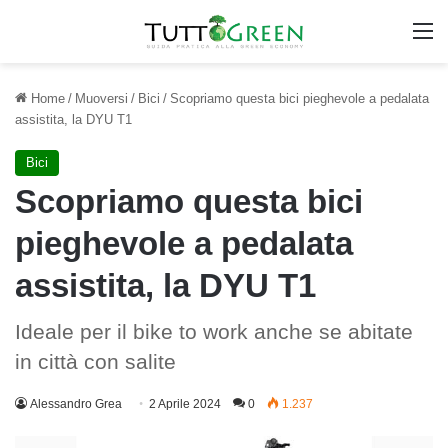
M
Home
/
Muoversi
/
Bici
/
Scopriamo questa bici pieghevole a pedalata
assistita, la DYU T1
Bici
Scopriamo questa bici
pieghevole a pedalata
assistita, la DYU T1
Ideale per il bike to work anche se abitate
in città con salite
Alessandro Grea
2 Aprile 2024
0
1.237