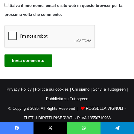
Salva il mio nome, email e sito web in questo browser per la
prossima volta che commento.
Privacy Policy
|
Politica sui cookies
|
Chi siamo
|
Scrivi a Tuttogreen
|
Pubblicità su Tuttogreen
© Copyright 2026, All Rights Reserved |
ROSSELLA VIGNOLI -
TUTTI I DIRITTI RISERVATI - P.IVA 13556710963
Facebook
X
WhatsApp
Telegram