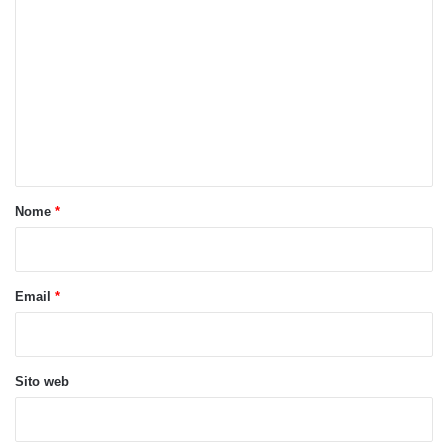
o
m
m
e
n
t
o
Nome
*
*
Email
*
Sito web