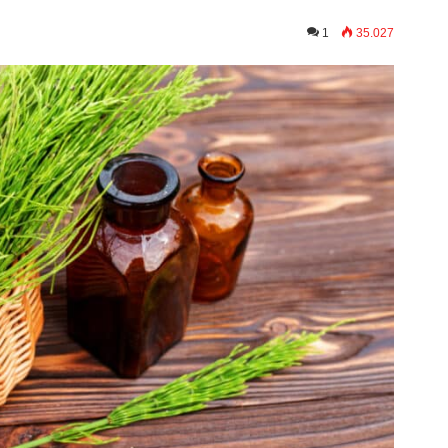
1
35.027