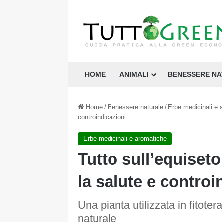
HOME
ANIMALI
BENESSERE N
Home
/
Benessere naturale
/
Erbe medicinali e 
controindicazioni
Erbe medicinali e aromatiche
Tutto sull’equiseto
la salute e controi
Una pianta utilizzata in fitote
naturale