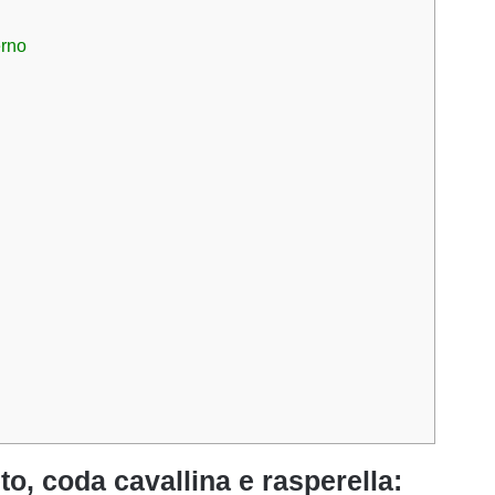
erno
o, coda cavallina e rasperella: