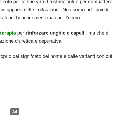
è noto per le sue virtù fitostimolanti e per combattere
vilupparsi nelle coltivazioni. Non sorprende quindi
 alcuni benefici medicinali per l’uomo.
oterapia
per
rinforzare unghie e capell
i, ma che è
azione diuretica e depurativa.
rio dal signifcato del nome e dalle varianti con cui