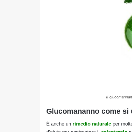
Il glucomannan
Glucomananno come si 
È anche un
rimedio naturale
per molt