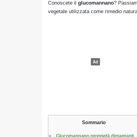
Conoscete il
glucomannano
? Passiamo
vegetale utilizzata come rimedio natura
Sommario
Glucomannano proprietà dimagranti