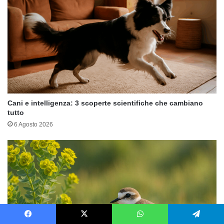
Cani e intelligenza: 3 scoperte scientifiche che cambiano
tutto
6 Agosto 2026
Facebook
X
WhatsApp
Telegram