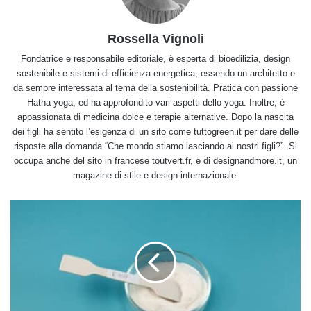
Rossella Vignoli
Fondatrice e responsabile editoriale, è esperta di bioedilizia, design
sostenibile e sistemi di efficienza energetica, essendo un architetto e
da sempre interessata al tema della sostenibilità. Pratica con passione
Hatha yoga, ed ha approfondito vari aspetti dello yoga. Inoltre, è
appassionata di medicina dolce e terapie alternative. Dopo la nascita
dei figli ha sentito l’esigenza di un sito come tuttogreen.it per dare delle
risposte alla domanda “Che mondo stiamo lasciando ai nostri figli?”. Si
occupa anche del sito in francese toutvert.fr, e di designandmore.it, un
magazine di stile e design internazionale.
Cosa
sono
e
a
cosa
servono
gli
stabilizzanti