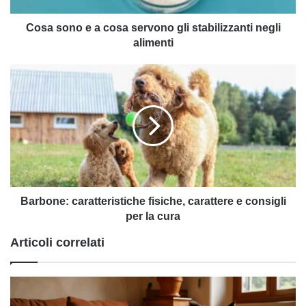
negli
alimenti
Cosa sono e a cosa servono gli stabilizzanti negli
alimenti
Barbone:
caratteristiche
fisiche,
carattere
e
consigli
per
la
cura
Barbone: caratteristiche fisiche, carattere e consigli
per la cura
Articoli correlati