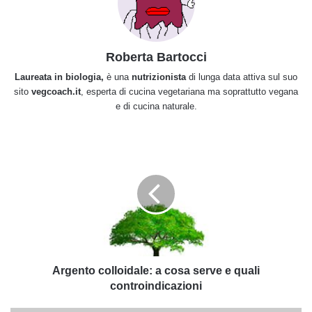
Roberta Bartocci
Laureata in biologia,
è una
nutrizionista
di lunga data attiva sul suo
sito
vegcoach.it
, esperta di cucina vegetariana ma soprattutto vegana
e di cucina naturale.
Argento
colloidale:
a
cosa
serve
e
quali
controindicazioni
Argento colloidale: a cosa serve e quali
controindicazioni