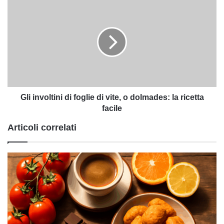
Gli
involtini
di
foglie
di
vite,
o
dolmades:
la
ricetta
Gli involtini di foglie di vite, o dolmades: la ricetta
facile
facile
Articoli correlati