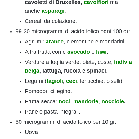
cavoletti di Bruxelles,
cavolfiori
ma
anche
asparagi
.
Cereali da colazione.
99-30 microgrammi di acido folico ogni 100 gr:
Agrumi:
arance
, clementine e mandarini.
Altra frutta come
avocado
e
kiwi
.
Verdure a foglia verde: biete, coste,
indivia
belga
, lattuga, rucola e spinaci
.
Legumi (
fagioli
,
ceci
, lenticchie, piselli).
Pomodori ciliegino.
Frutta secca:
noci
,
mandorle
,
nocciole
.
Pane e pasta integrali.
50 microgrammi di acido folico per 10 gr:
Uova