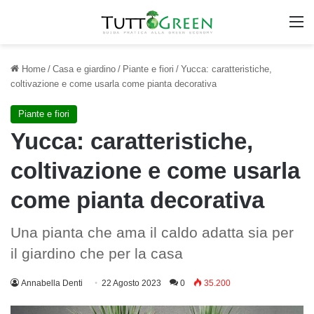
M
Home
/
Casa e giardino
/
Piante e fiori
/
Yucca: caratteristiche,
coltivazione e come usarla come pianta decorativa
Piante e fiori
Yucca: caratteristiche,
coltivazione e come usarla
come pianta decorativa
Una pianta che ama il caldo adatta sia per
il giardino che per la casa
Annabella Denti
22 Agosto 2023
0
35.200