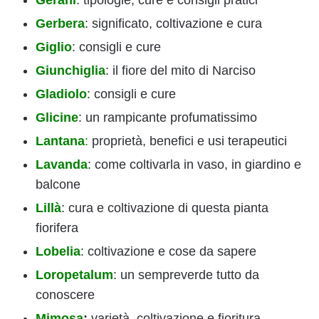
Gerani
: tipologie, cure e consigli pratici
Gerbera
: significato, coltivazione e cura
Giglio
: consigli e cure
Giunchiglia
: il fiore del mito di Narciso
Gladiolo
: consigli e cure
Glicine
: un rampicante profumatissimo
Lantana
:
proprietà, benefici e usi terapeutici
Lavanda
: come coltivarla in vaso, in giardino e
balcone
Lillà
: cura e coltivazione di questa pianta
fiorifera
Lobelia
: coltivazione e cose da sapere
Loropetalum
: un sempreverde tutto da
conoscere
Mimosa
:
varietà, coltivazione e fioritura