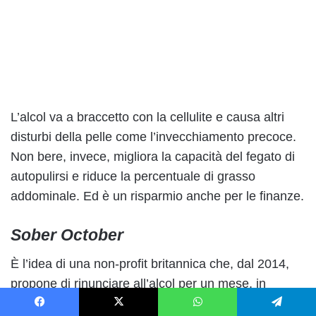
L’alcol va a braccetto con la cellulite e causa altri
disturbi della pelle come l’invecchiamento precoce.
Non bere, invece, migliora la capacità del fegato di
autopulirsi e riduce la percentuale di grasso
addominale. Ed è un risparmio anche per le finanze.
Sober October
È l’idea di una non-profit britannica che, dal 2014,
propone di rinunciare all’alcol per un mese, in
particolare
ottobre
, periodo in cui si svolge
Facebook
X
WhatsApp
Telegram