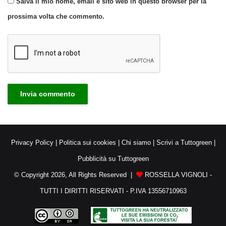
Salva il mio nome, email e sito web in questo browser per la
prossima volta che commento.
Privacy Policy
|
Politica sui cookies
|
Chi siamo
|
Scrivi a Tuttogreen
|
Pubblicità su Tuttogreen
© Copyright 2026, All Rights Reserved |
ROSSELLA VIGNOLI -
TUTTI I DIRITTI RISERVATI - P.IVA 13556710963