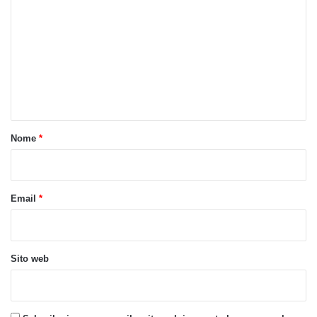
o
m
m
e
n
t
o
Nome
*
*
Email
*
Sito web