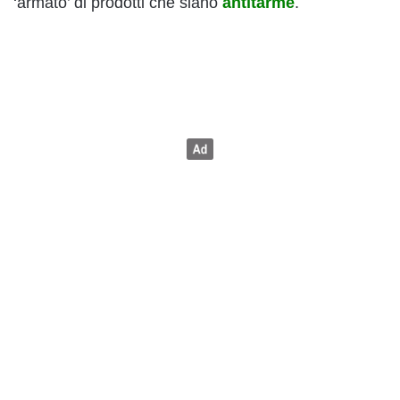
‘armato’ di prodotti che siano
antitarme
.