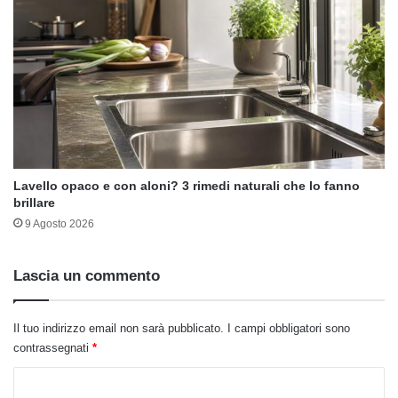
Lavello opaco e con aloni? 3 rimedi naturali che lo fanno
brillare
9 Agosto 2026
Lascia un commento
Il tuo indirizzo email non sarà pubblicato.
I campi obbligatori sono
contrassegnati
*
C