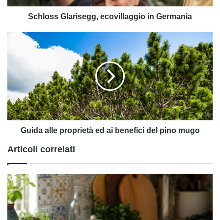
Schloss Glarisegg, ecovillaggio in Germania
Guida
alle
proprietà
ed
ai
benefici
del
pino
mugo
Guida alle proprietà ed ai benefici del pino mugo
Articoli correlati