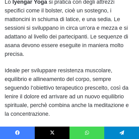
Lo
Iyengar
Yoga
si pratica con degli attrezzi
specifici come il bolster, cioè un sostegno, i
mattoncini in schiuma di latice, e una sedia. Le
sessioni si sviluppano in circa un’ora e mezza e si
adattano al livello dei partecipanti. Le sequenze di
asana devono essere eseguite in maniera molto
precisa.
Ideale per sviluppare resistenza muscolare,
equilibrio e allineamento del corpo, sempre
seguendo l’obiettivo terapeutico prescelto, così da
lenire il dolore ed arrivare ad un nuovo equilibrio
spirituale, perchè combina anche la meditazione e
la concentrazione.
Antigravity Yoga
Facebook
X
WhatsApp
Telegram