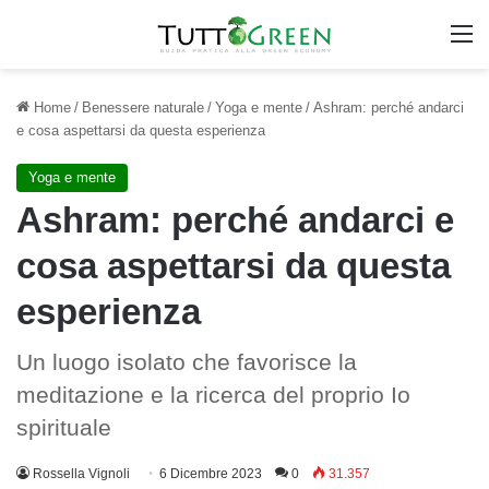
M
Home
/
Benessere naturale
/
Yoga e mente
/
Ashram: perché andarci
e cosa aspettarsi da questa esperienza
Yoga e mente
Ashram: perché andarci e
cosa aspettarsi da questa
esperienza
Un luogo isolato che favorisce la
meditazione e la ricerca del proprio Io
spirituale
Rossella Vignoli
6 Dicembre 2023
0
31.357