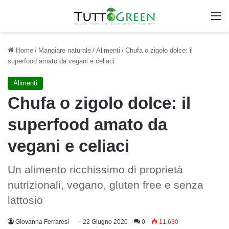
M
Home
/
Mangiare naturale
/
Alimenti
/
Chufa o zigolo dolce: il
superfood amato da vegani e celiaci
Alimenti
Chufa o zigolo dolce: il
superfood amato da
vegani e celiaci
Un alimento ricchissimo di proprietà
nutrizionali, vegano, gluten free e senza
lattosio
Giovanna Ferraresi
22 Giugno 2020
0
11.630