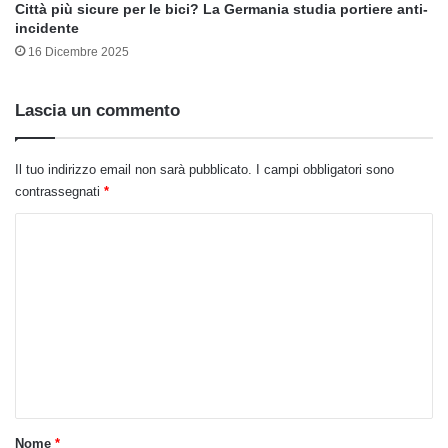
Città più sicure per le bici? La Germania studia portiere anti-
incidente
16 Dicembre 2025
Lascia un commento
Il tuo indirizzo email non sarà pubblicato.
I campi obbligatori sono
contrassegnati
*
C
o
m
m
e
n
t
o
Nome
*