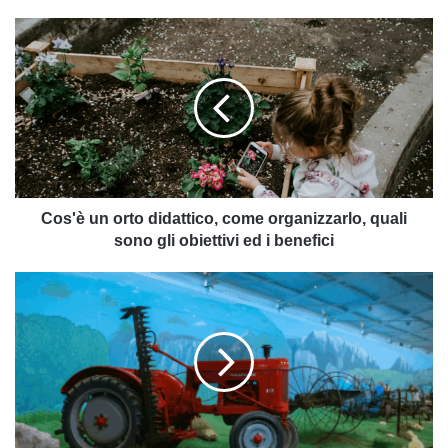
Cos'è
un
orto
didattico,
come
organizzarlo,
quali
sono
gli
obiettivi
Cos'è un orto didattico, come organizzarlo, quali
ed
sono gli obiettivi ed i benefici
i
benefici
Visitare
il
Museo
dell’Agricoltura
di
Latina:
la
guida