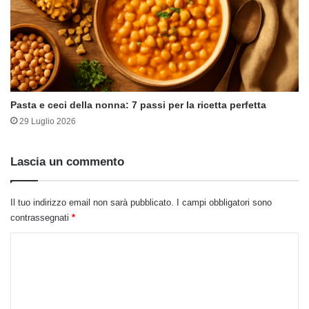
Pasta e ceci della nonna: 7 passi per la ricetta perfetta
29 Luglio 2026
Lascia un commento
Il tuo indirizzo email non sarà pubblicato.
I campi obbligatori sono
contrassegnati
*
C
o
m
m