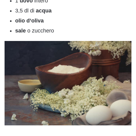
1
uovo
intero
3,5 dl di
acqua
olio d’oliva
sale
o zucchero