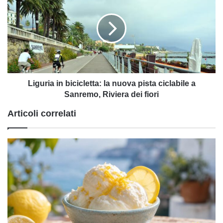
bicicletta:
la
nuova
pista
ciclabile
a
Sanremo,
Riviera
Liguria in bicicletta: la nuova pista ciclabile a
dei
Sanremo, Riviera dei fiori
fiori
Articoli correlati