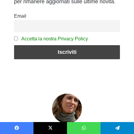
per rimanere aggiornati sulle ultime novità.
Email
Accetta la nostra Privacy Policy
Giovanna Ferraresi
Facebook
X
WhatsApp
Telegram