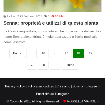
La Ica
25 Febbraio 2018
0
16.244
Senna: proprietà e utilizzi di questa pianta
La Cassia angustifolia, conosciuta anche come senna dal vecchio
nome Senna alexandrina, è molto apprezzata a livello medicale
come lassativo…
Prima
...
10
«
17
18
19
»
20
...
Ultima
Privacy Policy
|
Politica sui cookies
|
Chi siamo
|
Scrivi a Tuttogreen
|
Pubblicità su Tuttogreen
© Copyright 2026, All Rights Reserved |
ROSSELLA VIGNOLI -