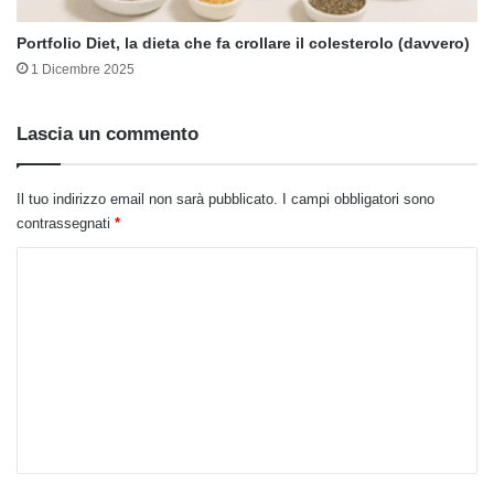
Portfolio Diet, la dieta che fa crollare il colesterolo (davvero)
1 Dicembre 2025
Lascia un commento
Il tuo indirizzo email non sarà pubblicato.
I campi obbligatori sono
contrassegnati
*
C
o
m
m
e
n
t