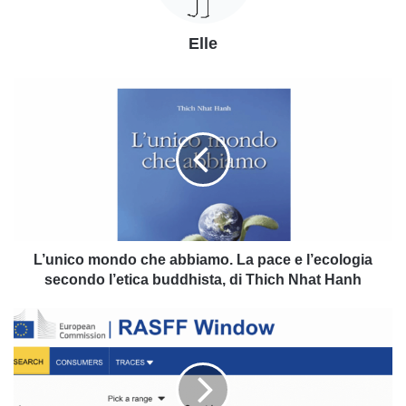
Elle
L’unico
mondo
che
abbiamo.
La
pace
e
l’ecologia
secondo
l’etica
L’unico mondo che abbiamo. La pace e l’ecologia
buddhista,
secondo l’etica buddhista, di Thich Nhat Hanh
di
Thich
RASSF,
Nhat
il
Hanh
portale
UE
delle