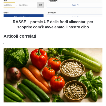
frodi
alimentari
per
scoprire
com'è
RASSF, il portale UE delle frodi alimentari per
avvelenato
scoprire com'è avvelenato il nostro cibo
il
Articoli correlati
nostro
cibo