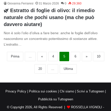
Giovanna Ferraresi
31 Marzo 2026
0
29.360
🌿 Estratto di foglie di olivo: il rimedio
naturale che pochi usano (ma che può
davvero aiutare)
Non è solo l’olio d’oliva a fare bene: anche le foglie dell’olivo
nascondono un concentrato potentissimo di sostanze attive.
L’estratto…
Prima
...
«
4
5
6
»
10
20
...
Ultima
Privacy Policy
|
Politica sui cookies
|
Chi siamo
|
Scrivi a Tuttogreen
|
Pubblicità su Tuttogreen
© Copyright 2026, All Rights Reserved |
ROSSELLA VIGNOLI -