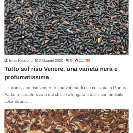
Erika Facciolla
2 Maggio 2020
0
11.788
Tutto sul riso Venere, una varietà nera e
profumatissima
L’italianissimo riso venere è una varietà di riso coltivata in Pianura
Padana, caratterizzata dal chicco allungato e dall’inconfondibile
color ebano.…