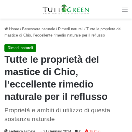
M
Home
/
Benessere naturale
/
Rimedi naturali
/
Tutte le proprietà del
mastice di Chio, l’eccellente rimedio naturale per il reflusso
Rimedi naturali
Tutte le proprietà del
mastice di Chio,
l’eccellente rimedio
naturale per il reflusso
Proprietà e ambiti di utilizzo di questa
sostanza naturale
Federica Ermete
31 Gennaio 2024
0
18.056