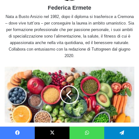
Federica Ermete
Nata a Busto Arsizio nel 1982, dopo il diploma si trasferisce a Cremona
– dove vive tutt’ora – per conseguire la laurea in ambito umanistico. Sia
per formazione professionale che per passione personale, i suoi ambiti
di specializzazione sono l’alimentazione, la salute, il fitness di cui è
appassionata anche nella vita quotidiana, ed il benessere naturale.
Collabora con entusiasmo con la redazione di Tuttogreen dal giugno
2020.
Dieta
di
febbraio
per
prepararci
in
forma
alla
primavera
Dieta di febbraio per prepararci in forma alla
primavera
Facebook
X
WhatsApp
Telegram