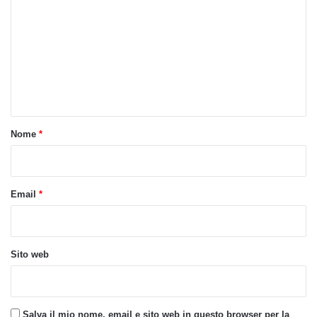
o
m
m
e
n
t
o
Nome
*
*
Email
*
Sito web
Salva il mio nome, email e sito web in questo browser per la