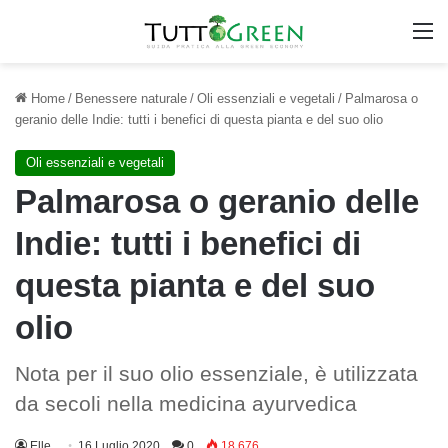
M
Home
/
Benessere naturale
/
Oli essenziali e vegetali
/
Palmarosa o
geranio delle Indie: tutti i benefici di questa pianta e del suo olio
Oli essenziali e vegetali
Palmarosa o geranio delle
Indie: tutti i benefici di
questa pianta e del suo
olio
Nota per il suo olio essenziale, è utilizzata
da secoli nella medicina ayurvedica
Elle
16 Luglio 2020
0
18.676