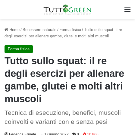
M
Home
/
Benessere naturale
/
Forma fisica
/
Tutto sullo squat: il re
degli esercizi per allenare gambe, glutei e molti altri muscoli
Forma fisica
Tutto sullo squat: il re
degli esercizi per allenare
gambe, glutei e molti altri
muscoli
Tecnica di esecuzione, benefici, muscoli
coinvolti e varianti con e senza pesi
Federica Ermete
1 Giugno 2022
0
10.866