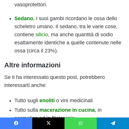
vasoprotettori.
Sedano.
I suoi gambi ricordano le ossa dello
scheletro umano. Il sedano, tra le varie cose,
contiene
silicio
, ma anche quantità di sodio
esattamente identiche a quelle contenute nelle
ossa (circa il 23%).
Altre informazioni
Se ti ha interessato questo post, potrebbero
interessarti anche:
Tutto sugli
enoliti
o vini medicinali
Tutto sulla
macerazione in cucina
, in
cosmetica ed in fitoterapia
Gemmoterapia
: tutto il potere curativo delle
Facebook
X
WhatsApp
Telegram