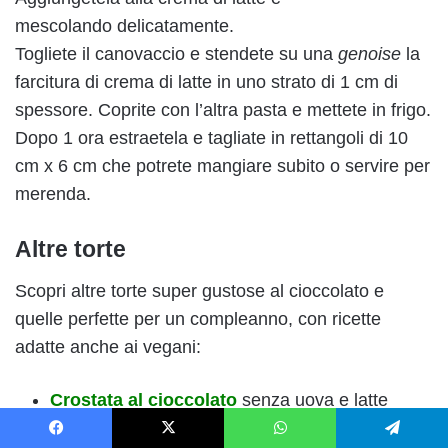
mescolando delicatamente.
Togliete il canovaccio e stendete su una
genoise
la
farcitura di crema di latte in uno strato di 1 cm di
spessore. Coprite con l’altra pasta e mettete in frigo.
Dopo 1 ora estraetela e tagliate in rettangoli di 10
cm x 6 cm che potrete mangiare subito o servire per
merenda.
Altre torte
Scopri altre torte super gustose al cioccolato e
quelle perfette per un compleanno, con ricette
adatte anche ai vegani:
Crostata al cioccolato
senza uova e latte
Torta al cioccolato
: ricetta ed ingredienti
Facebook
X
WhatsApp
Telegram