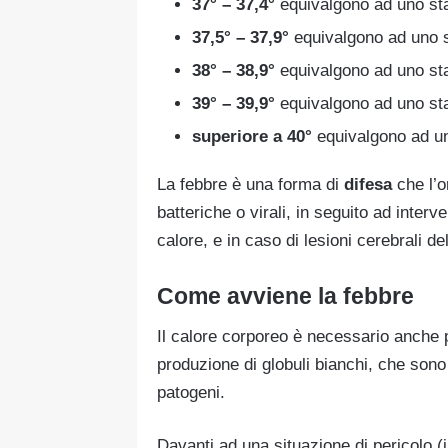
37° – 37,4°
equivalgono ad uno sta
37,5° – 37,9°
equivalgono ad uno st
38° – 38,9°
equivalgono ad uno sta
39° – 39,9°
equivalgono ad uno stat
superiore a 40°
equivalgono ad uno
La febbre è una forma di
difesa
che l’o
batteriche o virali, in seguito ad interv
calore, e in caso di lesioni cerebrali d
Come avviene la febbre
Il calore corporeo è necessario anche p
produzione di globuli bianchi, che sono 
patogeni.
Davanti ad una situazione di pericolo (