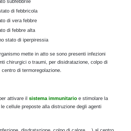
to subfebbrile
ato di febbricola
to di vera febbre
o di febbre alta
 stato di iperpiressia
rganismo mette in atto se sono presenti infezioni
enti chirurgici o traumi, per disidratazione, colpo di
el centro di termoregolazione.
er attivare il
sistema immunitario
e stimolare la
le cellule preposte alla distruzione degli agenti
infezione, disdratazione, colpo di calore….) al centro