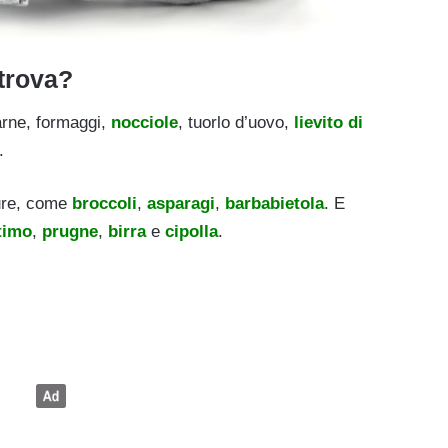
 trova?
arne, formaggi,
nocciole
, tuorlo d’uovo,
lievito di
.
dure, come
broccoli
,
asparagi
,
barbabietola
. E
timo
,
prugne
,
birra
e
cipolla
.