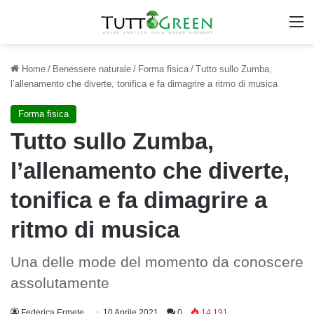
M
Home
/
Benessere naturale
/
Forma fisica
/
Tutto sullo Zumba,
l’allenamento che diverte, tonifica e fa dimagrire a ritmo di musica
Forma fisica
Tutto sullo Zumba,
l’allenamento che diverte,
tonifica e fa dimagrire a
ritmo di musica
Una delle mode del momento da conoscere
assolutamente
Federica Ermete
10 Aprile 2021
0
14.191