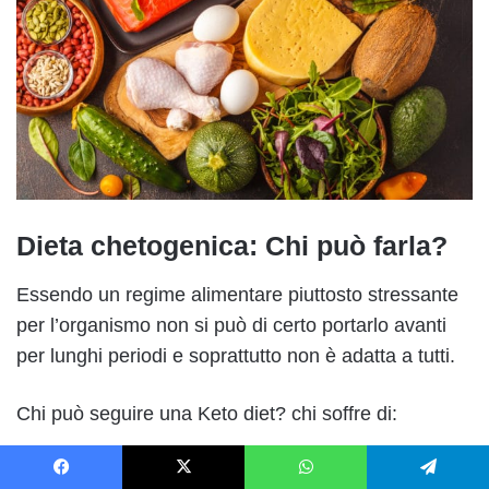
Dieta chetogenica: Chi può farla?
Essendo un regime alimentare piuttosto stressante
per l’organismo non si può di certo portarlo avanti
per lunghi periodi e soprattutto non è adatta a tutti.
Chi può seguire una Keto diet? chi soffre di:
obesità grave;
Facebook
X
WhatsApp
Telegram