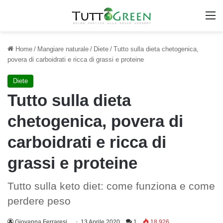
M
Home
/
Mangiare naturale
/
Diete
/
Tutto sulla dieta chetogenica,
povera di carboidrati e ricca di grassi e proteine
Diete
Tutto sulla dieta
chetogenica, povera di
carboidrati e ricca di
grassi e proteine
Tutto sulla keto diet: come funziona e come
perdere peso
Giovanna Ferraresi
13 Aprile 2020
1
18.926