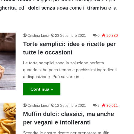
gherita
, ed i
dolci senza uova
come il
tiramisu
e la
Cristina Lioci
23 Settembre 2021
0
20.380
Torte semplici: idee e ricette per
tutte le occasioni
Le torte semplici sono la soluzione perfetta
quando si ha poco tempo e pochissimi ingredienti
a disposizione. Può salvare in…
Continua »
Cristina Lioci
12 Settembre 2021
2
30.011
Muffin dolci: classici, ma anche
per vegani e intolleranti
Scoprite le nostre ricette per preparare muffin