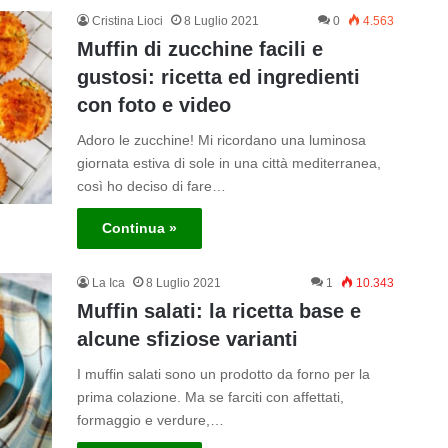
Cristina Lioci
8 Luglio 2021
0
4.563
Muffin di zucchine facili e
gustosi: ricetta ed ingredienti
con foto e video
Adoro le zucchine! Mi ricordano una luminosa
giornata estiva di sole in una città mediterranea,
così ho deciso di fare…
Continua »
La Ica
8 Luglio 2021
1
10.343
Muffin salati: la ricetta base e
alcune sfiziose varianti
I muffin salati sono un prodotto da forno per la
prima colazione. Ma se farciti con affettati,
formaggio e verdure,…