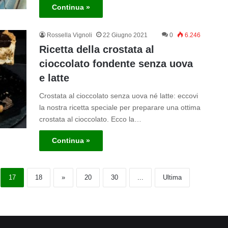
Continua »
Rossella Vignoli
22 Giugno 2021
0
6.246
Ricetta della crostata al
cioccolato fondente senza uova
e latte
Crostata al cioccolato senza uova né latte: eccovi
la nostra ricetta speciale per preparare una ottima
crostata al cioccolato. Ecco la…
Continua »
17
18
»
20
30
...
Ultima