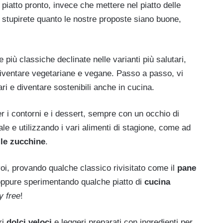
iatto pronto, invece che mettere nel piatto delle
vi stupirete quanto le nostre proposte siano buone,
 più classiche declinate nelle varianti più salutari,
e diventare vegetariane e vegane. Passo a passo, vi
ari e diventare sostenibili anche in cucina.
er i contorni e i dessert, sempre con un occhio di
le e utilizzando i vari alimenti di stagione, come ad
 le zucchine
.
voi, provando qualche classico rivisitato come il
pane
ppure sperimentando qualche piatto di
cucina
y free
!
ri
dolci veloci
e leggeri preparati con ingredienti per