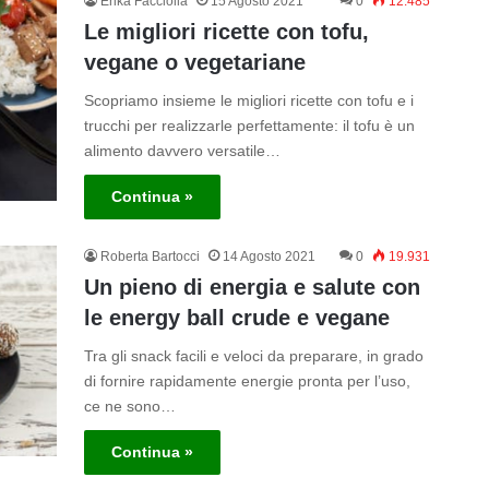
Erika Facciolla
15 Agosto 2021
0
12.485
Le migliori ricette con tofu,
vegane o vegetariane
Scopriamo insieme le migliori ricette con tofu e i
trucchi per realizzarle perfettamente: il tofu è un
alimento davvero versatile…
Continua »
Roberta Bartocci
14 Agosto 2021
0
19.931
Un pieno di energia e salute con
le energy ball crude e vegane
Tra gli snack facili e veloci da preparare, in grado
di fornire rapidamente energie pronta per l’uso,
ce ne sono…
Continua »