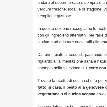
andare al supermercato e comprare un p
verdure fresche, locali e di stagione, 
semplici e gustose.
In questa sezione raccogliamo le ricette
con gli ingredienti alternativi per farl
aiutiamo ad adottare nuovi stili aliment
Dai primi piatti ai secondi, passando p
riguardo all’alimentazione sana e natura
esempio nella selezione di
ricette con
Trovate la ricetta di cucina che fa per 
fatto in casa
, il
pesto alla genovese
o
vegetariana
o di
cucina vegana
cruelt
Non perdetevi anche i consigli sui nost