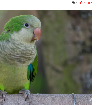
2
27.485