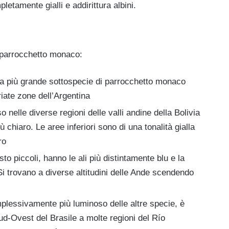
etamente gialli e addirittura albini.
l parrocchetto monaco:
 la più grande sottospecie di parrocchetto monaco
riate zone dell’Argentina
uso nelle diverse regioni delle valli andine della Bolivia
 chiaro. Le aree inferiori sono di una tonalità gialla
ro
osto piccoli, hanno le ali più distintamente blu e la
 Si trovano a diverse altitudini delle Ande scendendo
plessivamente più luminoso delle altre specie, è
ud-Ovest del Brasile a molte regioni del Río