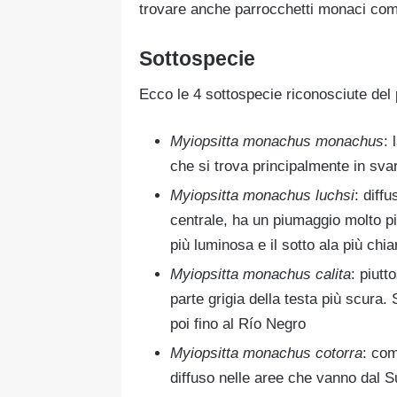
trovare anche parrocchetti monaci compl
Sottospecie
Ecco le 4 sottospecie riconosciute de
Myiopsitta monachus monachus
:
che si trova principalmente in sva
Myiopsitta monachus luchsi
: diff
centrale, ha un piumaggio molto più
più luminosa e il sotto ala più chia
Myiopsitta monachus calita
: piutt
parte grigia della testa più scura.
poi fino al Río Negro
Myiopsitta monachus cotorra
: com
diffuso nelle aree che vanno dal S