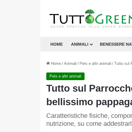
HOME
ANIMALI
BENESSERE N
Home
/
Animali
/
Pets e altri animali
/
Tutto sul 
Pets e altri animali
Tutto sul Parrocch
bellissimo pappaga
Caratteristiche fisiche, comport
nutrizione, su come addestrarl