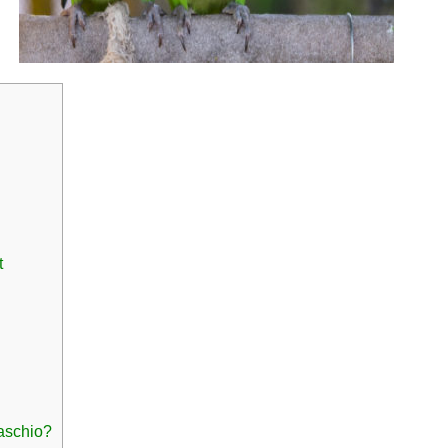
t
aschio?