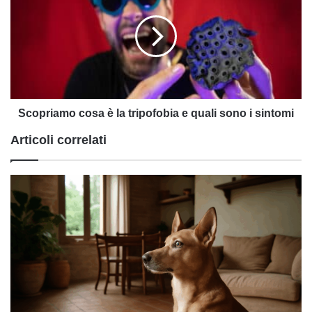
è
la
tripofobia
e
quali
sono
i
sintomi
Scopriamo cosa è la tripofobia e quali sono i sintomi
Articoli correlati