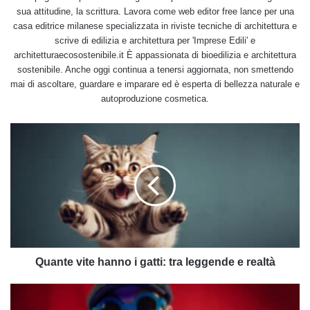
sua attitudine, la scrittura. Lavora come web editor free lance per una
casa editrice milanese specializzata in riviste tecniche di architettura e
scrive di edilizia e architettura per 'Imprese Edili' e
architetturaecosostenibile.it È appassionata di bioedilizia e architettura
sostenibile. Anche oggi continua a tenersi aggiornata, non smettendo
mai di ascoltare, guardare e imparare ed è esperta di bellezza naturale e
autoproduzione cosmetica.
Quante
vite
hanno
i
gatti:
tra
leggende
e
realtà
Quante vite hanno i gatti: tra leggende e realtà
Scopriamo
cosa