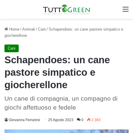
M
Home
/
Animali
/
Cani
/
Schapendoes: un cane pastore simpatico e
giocherellone
Cani
Schapendoes: un cane
pastore simpatico e
giocherellone
Un cane di compagnia, un compagno di
giochi affettuoso e fedele
Giovanna Ferraresi
25 Agosto 2023
0
2.383