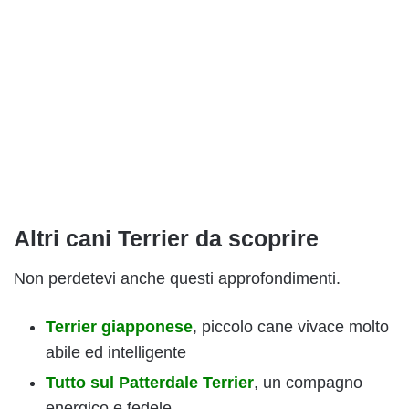
Altri cani Terrier da scoprire
Non perdetevi anche questi approfondimenti.
Terrier giapponese
, piccolo cane vivace molto
abile ed intelligente
Tutto sul Patterdale Terrier
, un compagno
energico e fedele