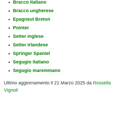
Bracco italiano
Bracco ungherese
Epagneul Breton
Pointer
Setter inglese
Setter irlandese
Springer Spaniel
Segugio italiano
Segugio maremmano
Ultimo aggiornamento il 21 Marzo 2025 da
Rossella
Vignoli