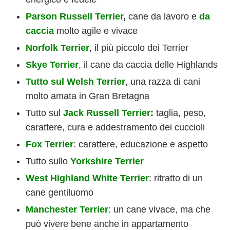
Parson Russell Terrier
,
cane da lavoro e
da
caccia
molto agile e vivace
Norfolk Terrier
, il più piccolo dei Terrier
Skye Terrier
, il cane da caccia delle Highlands
Tutto sul Welsh Terrier
, una razza di cani
molto amata in Gran Bretagna
Tutto sul
Jack Russell Terrier
:
taglia, peso,
carattere, cura e addestramento dei cuccioli
Fox Terrier
: carattere, educazione e aspetto
Tutto sullo
Yorkshire Terrier
West Highland White Terrier
: ritratto di un
cane gentiluomo
Manchester Terrier
: un cane vivace, ma che
può vivere bene anche in appartamento