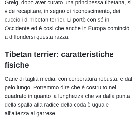
Greig, dopo aver curato una principessa tibetana, si
vide recapitare, in segno di riconoscimento, dei
cuccioli di Tibetan terrier. Li portò con sé in
Occidente ed è così che anche in Europa cominciò
a diffondersi questa razza.
Tibetan terrier: caratteristiche
fisiche
Cane di taglia media, con corporatura robusta, e dal
pelo lungo. Potremmo dire che è costruito nel
quadrato in quanto la lunghezza che va dalla punta
della spalla alla radice della coda è uguale
all’altezza al garrese.