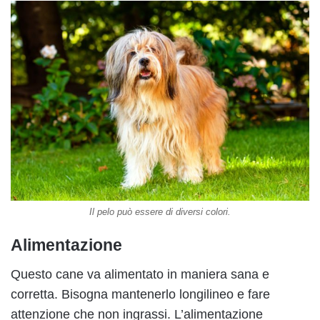
Il pelo può essere di diversi colori.
Alimentazione
Questo cane va alimentato in maniera sana e
corretta. Bisogna mantenerlo longilineo e fare
attenzione che non ingrassi. L’alimentazione