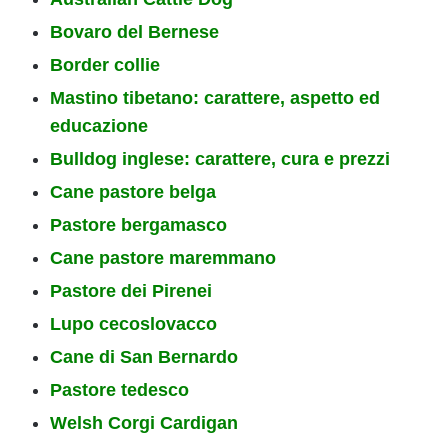
Bovaro del Bernese
Border collie
Mastino tibetano: carattere, aspetto ed
educazione
Bulldog inglese: carattere, cura e prezzi
Cane pastore belga
Pastore bergamasco
Cane pastore maremmano
Pastore dei Pirenei
Lupo cecoslovacco
Cane di San Bernardo
Pastore tedesco
Welsh Corgi Cardigan