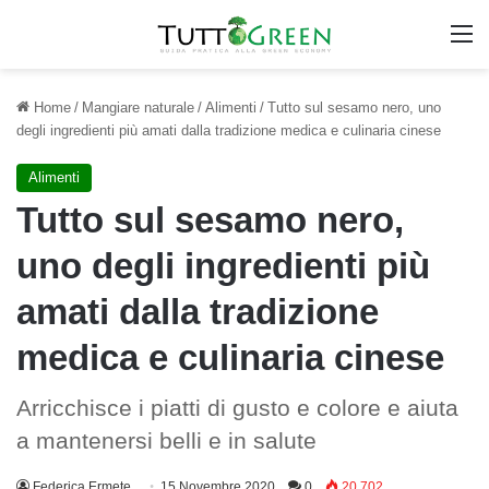
M
Home
/
Mangiare naturale
/
Alimenti
/
Tutto sul sesamo nero, uno
degli ingredienti più amati dalla tradizione medica e culinaria cinese
Alimenti
Tutto sul sesamo nero,
uno degli ingredienti più
amati dalla tradizione
medica e culinaria cinese
Arricchisce i piatti di gusto e colore e aiuta
a mantenersi belli e in salute
Federica Ermete
15 Novembre 2020
0
20.702