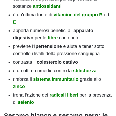
sostanze
antiossidanti
è un’ottima fonte di
vitamine del gruppo B
ed
E
apporta numerosi benefici all’
apparato
digestivo
per le
fibre
contenute
previene l’
ipertensione
e aiuta a tener sotto
controllo i livelli della pressione sanguigna
contrasta il
colesterolo cattivo
è un ottimo rimedio contro la
stitichezza
rinforza il
sistema immunitario
grazie allo
zinco
frena l’azione dei
radicali liberi
per la presenza
di
selenio
Sesamo bianco e sesamo nero: le