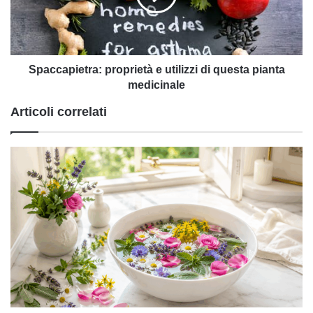
questa
pianta
medicinale
Spaccapietra: proprietà e utilizzi di questa pianta
medicinale
Articoli correlati