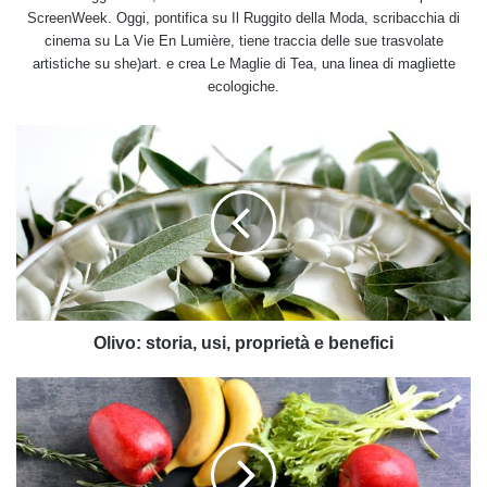
ScreenWeek. Oggi, pontifica su Il Ruggito della Moda, scribacchia di
cinema su La Vie En Lumière, tiene traccia delle sue trasvolate
artistiche su she)art. e crea Le Maglie di Tea, una linea di magliette
ecologiche.
Olivo:
storia,
usi,
proprietà
e
benefici
Olivo: storia, usi, proprietà e benefici
Spaccapietra:
proprietà
e
utilizzi
di