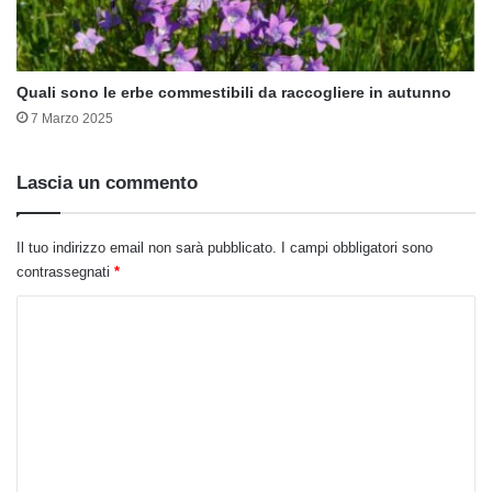
Quali sono le erbe commestibili da raccogliere in autunno
7 Marzo 2025
Lascia un commento
Il tuo indirizzo email non sarà pubblicato.
I campi obbligatori sono
contrassegnati
*
C
o
m
m
e
n