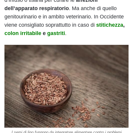
d’infuso o tisana per curare le
affezioni
dell’apparato respiratorio
. Ma anche di quello
genitourinario e in ambito veterinario. In Occidente
viene consigliato soprattutto in caso di
stitichezza
,
colon irritabile
e
gastriti
.
I semi di lino fungono da integratore alimentare contro i problemi