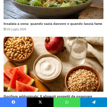
Insalata a cena: quando sazia davvero e quando lascia fame
29 Luglio 2026
Gonfiore addominale: 6 alimenti sospetti da osservare
27 Luglio 2026
Facebook
X
WhatsApp
Telegram