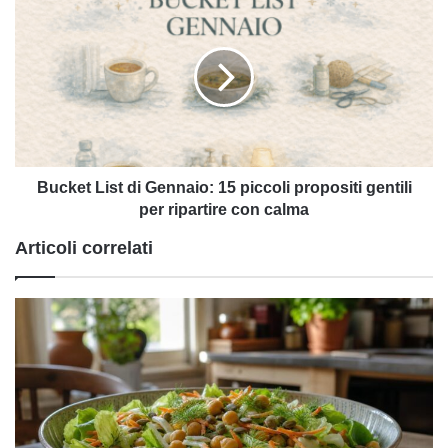
List
di
Gennaio:
15
piccoli
propositi
gentili
per
ripartire
Bucket List di Gennaio: 15 piccoli propositi gentili
con
per ripartire con calma
calma
Articoli correlati