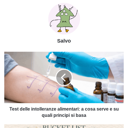
Salvo
Test
delle
intolleranze
alimentari:
a
cosa
serve
e
su
quali
Test delle intolleranze alimentari: a cosa serve e su
principi
quali principi si basa
si
basa
Bucket