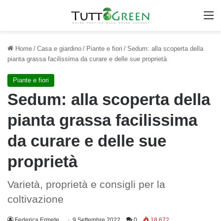
M
Home
/
Casa e giardino
/
Piante e fiori
/
Sedum: alla scoperta della
pianta grassa facilissima da curare e delle sue proprietà
Piante e fiori
Sedum: alla scoperta della
pianta grassa facilissima
da curare e delle sue
proprietà
Varietà, proprietà e consigli per la
coltivazione
Federica Ermete
9 Settembre 2022
0
18.672