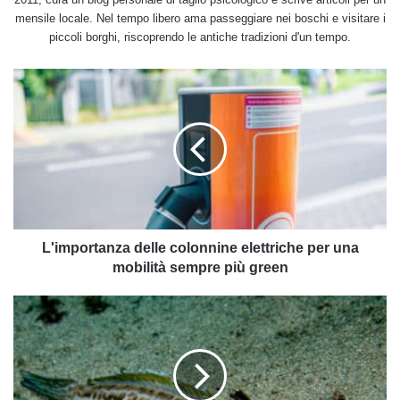
mensile locale. Nel tempo libero ama passeggiare nei boschi e visitare i
piccoli borghi, riscoprendo le antiche tradizioni d'un tempo.
L'importanza
delle
colonnine
elettriche
per
una
mobilità
sempre
più
green
L'importanza delle colonnine elettriche per una
mobilità sempre più green
Ecco
cosa
fare
in
caso
di