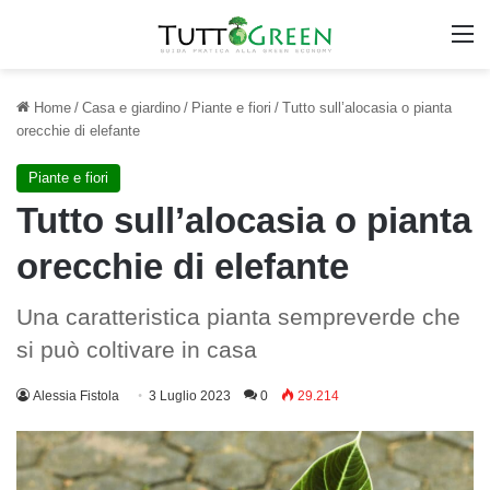
M
Home
/
Casa e giardino
/
Piante e fiori
/
Tutto sull’alocasia o pianta
orecchie di elefante
Piante e fiori
Tutto sull’alocasia o pianta
orecchie di elefante
Una caratteristica pianta sempreverde che
si può coltivare in casa
Alessia Fistola
3 Luglio 2023
0
29.214