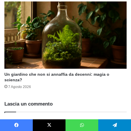
Un giardino che non si annaffia da decenni: magia o
scienza?
7 Agosto 2026
Lascia un commento
Il tuo indirizzo email non sarà pubblicato.
I campi obbligatori sono
contrassegnati
*
Facebook
X
WhatsApp
Telegram