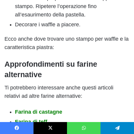
stampo. Ripetere l’operazione fino
all’esaurimento della pastella.
Decorare i waffle a piacere.
Ecco anche dove trovare uno stampo per waffle e la
caratteristica piastra:
Approfondimenti su farine
alternative
Ti potrebbero interessare anche questi articoli
relativi ad altre farine alternative:
Farina di castagne
Farina di teff
Farina di riso
Facebook
X
WhatsApp
Telegram