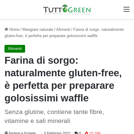
M
Home
/
Mangiare naturale
/
Alimenti
/
Farina di sorgo: naturalmente
gluten-free, è perfetta per preparare golosissimi waffle
Alimenti
Farina di sorgo:
naturalmente gluten-free,
è perfetta per preparare
golosissimi waffle
Senza glutine, contiene tante fibre,
vitamine e sali minerali
Federica Ermete
5 Febbraio 2021
0
15.168