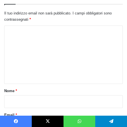
Il tuo indirizzo email non sarà pubblicato.
I campi obbligatori sono
contrassegnati
*
C
o
m
m
e
n
t
o
Nome
*
*
Email
*
Facebook
X
WhatsApp
Telegram