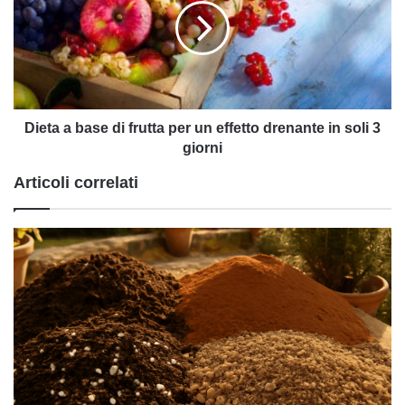
di
frutta
per
un
effetto
drenante
in
Dieta a base di frutta per un effetto drenante in soli 3
soli
giorni
3
Articoli correlati
giorni