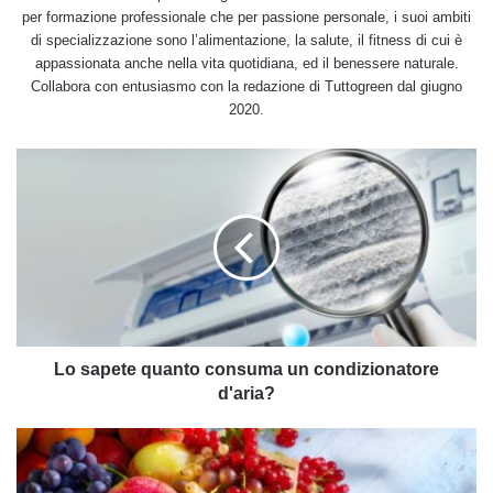
per formazione professionale che per passione personale, i suoi ambiti
di specializzazione sono l’alimentazione, la salute, il fitness di cui è
appassionata anche nella vita quotidiana, ed il benessere naturale.
Collabora con entusiasmo con la redazione di Tuttogreen dal giugno
2020.
Lo
sapete
quanto
consuma
un
condizionatore
d'aria?
Lo sapete quanto consuma un condizionatore
d'aria?
Dieta
a
base