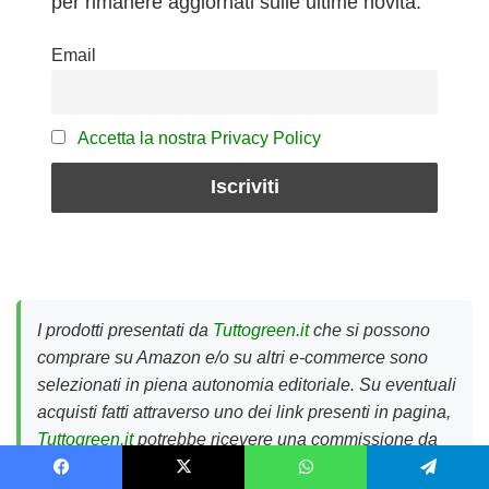
per rimanere aggiornati sulle ultime novità.
Email
Accetta la nostra Privacy Policy
I prodotti presentati da
Tuttogreen.it
che si possono
comprare su Amazon e/o su altri e-commerce sono
selezionati in piena autonomia editoriale. Su eventuali
acquisti fatti attraverso uno dei link presenti in pagina,
Tuttogreen.it
potrebbe ricevere una commissione da
Amazon o dagli altri e-commerce citati, senza che
Facebook
X
WhatsApp
Telegram