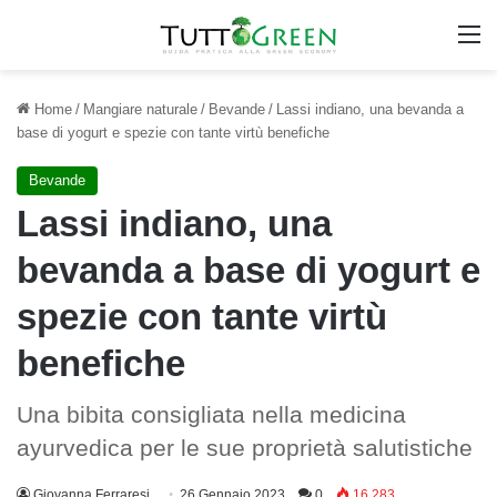
M
Home
/
Mangiare naturale
/
Bevande
/
Lassi indiano, una bevanda a
base di yogurt e spezie con tante virtù benefiche
Bevande
Lassi indiano, una
bevanda a base di yogurt e
spezie con tante virtù
benefiche
Una bibita consigliata nella medicina
ayurvedica per le sue proprietà salutistiche
Giovanna Ferraresi
26 Gennaio 2023
0
16.283