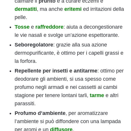
calmare il
prurito
e a curare eczemi e
dermatiti
, ma anche
eritemi
ed irritazioni della
pelle.
Tosse
e
raffreddore
: aiuta a decongestionare
le vie nasali e svolge un’azione espettorante.
Seboregolatore
: grazie alla sua azione
dermopurificante, è ottimo per i capelli grassi e
la forfora.
Repellente per insetti e antitarme
: ottimo per
deodorare gli ambienti, si usa spesso come
profumo negli armadi e nei cassetti ai cambi
stagione per tenere lontani tarli,
tarme
e altri
parassiti.
Profumo d’ambiente
, per aromatizzare
l’ambiente si può diffondere con una lampada
per aromi e un
diffusore
.