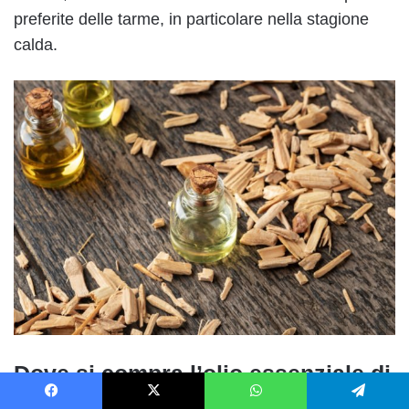
preferite delle tarme, in particolare nella stagione
calda.
Dove si compra l’olio essenziale di
legno di cedro
Facebook
X
WhatsApp
Telegram