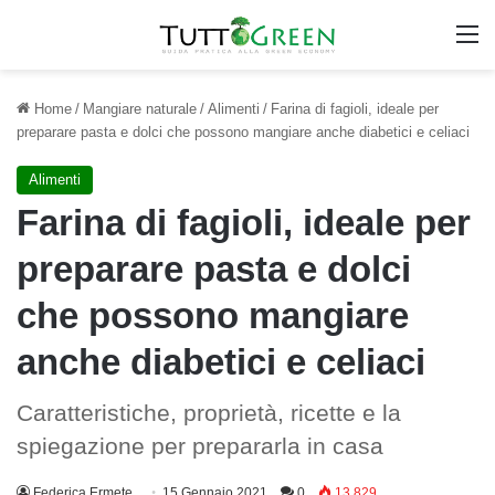
M
Home
/
Mangiare naturale
/
Alimenti
/
Farina di fagioli, ideale per
preparare pasta e dolci che possono mangiare anche diabetici e celiaci
Alimenti
Farina di fagioli, ideale per
preparare pasta e dolci
che possono mangiare
anche diabetici e celiaci
Caratteristiche, proprietà, ricette e la
spiegazione per prepararla in casa
Federica Ermete
15 Gennaio 2021
0
13.829