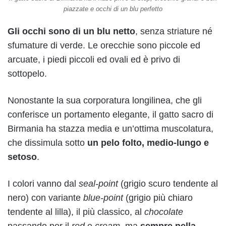
piazzate e occhi di un blu perfetto
Gli occhi sono di un blu netto
, senza striature né
sfumature di verde. Le orecchie sono piccole ed
arcuate, i piedi piccoli ed ovali ed è privo di
sottopelo.
Nonostante la sua corporatura longilinea, che gli
conferisce un portamento elegante, il gatto sacro di
Birmania ha stazza media e un’ottima muscolatura,
che dissimula sotto
un pelo folto, medio-lungo e
setoso
.
I colori vanno dal
seal-point
(grigio scuro tendente al
nero) con variante
blue-point
(grigio più chiaro
tendente al lilla), il più classico, al
chocolate
passando per il
red
e
cream
, ma
sempre nella