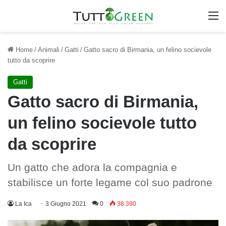
M
Home
/
Animali
/
Gatti
/
Gatto sacro di Birmania, un felino socievole
tutto da scoprire
Gatti
Gatto sacro di Birmania,
un felino socievole tutto
da scoprire
Un gatto che adora la compagnia e
stabilisce un forte legame col suo padrone
La Ica
3 Giugno 2021
0
38.390