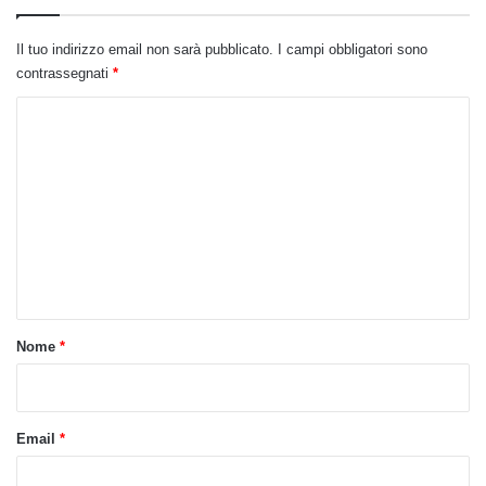
Il tuo indirizzo email non sarà pubblicato.
I campi obbligatori sono
contrassegnati
*
C
o
m
m
e
n
t
o
Nome
*
*
Email
*